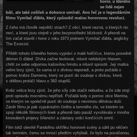
horor, u kterého
se lidé nejen
báli, ale také zešíleli a dokonce umírali. Ano řeč je o legendárním
filmu Vymítač ďábla, který způsobil malou hororovou revoluci.
Z čeho má člověk největší strach? Z věcí, které nezná, o kterých nic
neví, a které jsou stejně v jeho bezprostřední blízkosti. A přesně na
tím začal stavět i horor z roku 1973 jménem Vymítač ďábla, anglicky
The Exorcist.
Příběh tohoto šíleného hororu vypráví o malé holčičce, kterou posedné
démon či ďábel. Dívka začne levitovat, mluvit nelidským hlasem,
chrlit ze sebe odpornou kašovitou hmotu a mluvit sprostě. Její matka
velmi brzy zjistí, že sama si s dívkou neporadí, a proto požádá o
pomoc kněze Damiena, který se pustí do souboje s dívkou, která
s oblibou protáčí hlavu o 360 stupňů.
Kněz velice brzy zjistí, že jeho síly zde stačit nebudou, a že zde stojí
proti opravdu mocnému nepříteli. Požádá tedy o pomoc otce Merrina,
se kterým se společně pustí do souboje o nevinnou dětskou duši.
Závěr filmu je pak vypuknutím čirého a temného zla, ve kterém se
spojí několik filmových linek a přesně tato pasáž vyvolávala v mnoha
kinosálech projevy šílenství a zástavy srdcí končících smrtí.
Film totiž otevřel Pandořinu skříňku hororové scény a sáhl po něčem
tak temném, čemu se mnozí předtím vyhýbali, že bylo na pováženou,