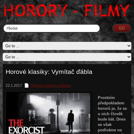
Horové klasiky: Vymítač ďábla
22.1.2017
Filmové recenze
,
Klasika
Prvotním
předpokladem
hororů je, že se
u nich člověk
bude bát. Dnes
se však
podíváme na