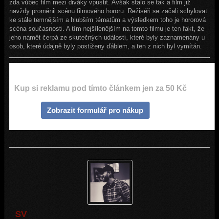
zda vůbec film mezi diváky vpustit. Avšak stalo se tak a film již
navždy proměnil scénu filmového hororu. Režiséři se začali schylovat
ke stále temnějším a hlubším tématům a výsledkem toho je hororová
scéna současnosti. A tím nejšílenějším na tomto filmu je ten fakt, že
jeho námět čerpá ze skutečných událostí, které byly zaznamenány u
osob, které údajně byly postiženy ďáblem, a ten z nich byl vymítán.
Kup si reklamu pod tímto článkem jen za 50 Kč
Zobrazit formulář pro nákup
SV