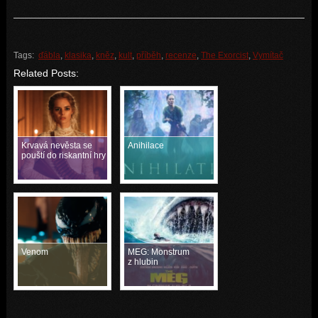
Tags:
ďábla
,
klasika
,
kněz
,
kult
,
příběh
,
recenze
,
The Exorcist
,
Vymítač
Related Posts:
Krvavá nevěsta se
Anihilace
pouští do riskantní hry
Venom
MEG: Monstrum
z hlubin