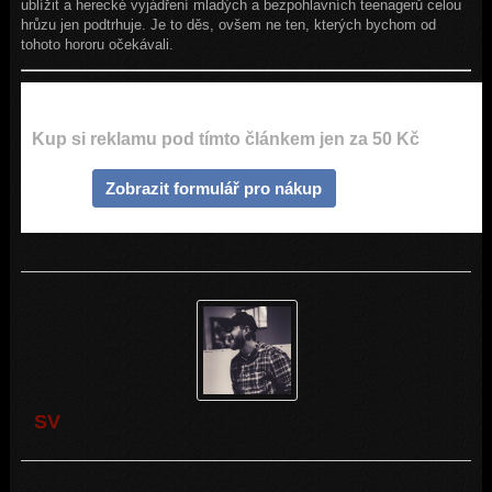
ublížit a herecké vyjádření mladých a bezpohlavních teenagerů celou
hrůzu jen podtrhuje. Je to děs, ovšem ne ten, kterých bychom od
tohoto hororu očekávali.
Kup si reklamu pod tímto článkem jen za 50 Kč
Zobrazit formulář pro nákup
SV