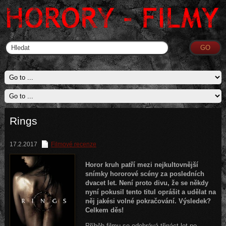
Rings
17.2.2017
Filmové recenze
Horor kruh patří mezi nejkultovnější
snímky hororové scény za posledních
dvacet let. Není proto divu, že se někdy
nyní pokusil tento titul oprášit a udělat na
něj jakési volné pokračování. Výsledek?
Celkem děs!
Příběh filmu se odehrává třináct let po