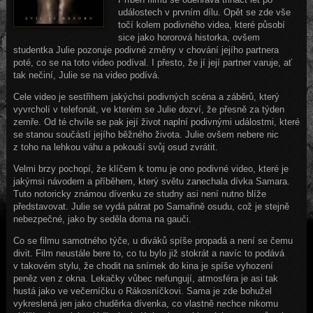
událostech v prvním dílu. Opět se zde vše
točí kolem podivného videa, které působí
sice jako hororová historka, ovšem
studentka Julie pozoruje podivné změny v chování jejího partnera
poté, co se na toto video podíval. I přesto, že jí její partner varuje, ať
tak nečiní, Julie se na video podívá.
Cele video je sestřihem jakýchsi podivných scéna a záběrů, který
vyvrcholí v telefonát, ve kterém se Julie dozví, že přesně za týden
zemře. Od té chvíle se pak její život naplní podivnými událostmi, které
se stanou součástí jejího běžného života. Julie ovšem nebere nic
z toho na lehkou váhu a pokouší svůj osud zvrátit.
Velmi brzy pochopí, že klíčem k tomu je ono podivné video, které je
jakýmsi návodem a příběhem, který světu zanechala dívka Samara.
Tuto notoricky známou dívenku ze studny asi není nutno blíže
představovat. Julie se vydá pátrat po Samařině osudu, což je stejně
nebezpečné, jako by seděla doma na gauči.
Co se filmu samotného týče, u diváků spíše propadá a není se čemu
divit. Film neustále bere to, co tu bylo již stokrát a navíc to podává
v takovém stylu, že chodit na snímek do kina je spíše vyhození
peněz ven z okna. Lekačky vůbec nefungují, atmosféra je asi tak
hustá jako ve večerníčku o Rákosníčkovi. Sama je zde bohužel
vykreslená jen jako chuděrka dívenka, co vlastně nechce nikomu