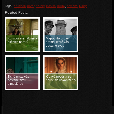
Tags:
druhý díl
,
horor
,
horory
,
klasika
,
Kruhy
,
novinka
,
Rings
Related Posts:
Kořist ocení milovníci
Maják: Hororové
akčních hororů
drama, které vás
dostane svou
jedinečností
Tiché místo vás
Krvavá nevěsta se
dostane svou
pouští do riskantní hry
atmosférou