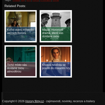
Related Posts:
Kořist ocení milovníci
Maják: Hororové
akčních hororů
drama, které vás
dostane svou
jedinečností
Tiché místo vás
Krvavá nevěsta se
dostane svou
pouští do riskantní hry
atmosférou
Copyright © 2026
Horory filmy.cz
- zajimavosti, novinky, recenze a trailery