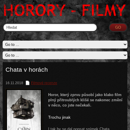
Chata v horách
16.11.2018
Filmové recenze
Horor, který zprvu působí jako klako film
plný přitroublých klišé se nakonec změní
v něco, co jste nečekali.
Trochu jinak
I tak by se dal popsat snímek Chata