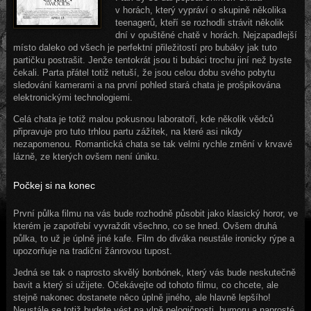
v horách, který vypráví o skupině několika
teenagerů, kteří se rozhodli strávit několik
dní v opuštěné chatě v horách. Nejzapadlejší
místo daleko od všech je perfektní přiležitostí pro bubáky jak tuto
partičku postrašit. Jenže tentokrát jsou ti bubáci trochu jiní než byste
čekali. Parta přátel totiž netuší, že jsou celou dobu svého pobytu
sledování kamerami a na první pohled stará chata je prošpikována
elektronickými technologiemi.
Celá chata je totiž malou pokusnou laboratoří, kde několik vědců
připravuje pro tuto trhlou partu zážitek, na které asi nikdy
nezapomenou. Romantická chata se tak velmi rychle změní v krvavé
lázně, ze kterých ovšem není úniku.
Počkej si na konec
První půlka filmu na vás bude rozhodně působit jako klasický horor, ve
kterém je zapotřebí vyvraždit všechno, co se hned. Ovšem druhá
půlka, to už je úplně jiné kafe. Film do diváka neustále ironicky rýpe a
upozorňuje na tradiční žánrovou tupost.
Jedná se tak o naprosto skvělý bonbónek, který vás bude neskutečně
bavit a který si užijete. Očekávejte od tohoto filmu, co chcete, ale
stejně nakonec dostanete něco úplně jiného, ale hlavně lepšího!
Neustále se totiž budete vést na vlně nelogičnosti, humoru a naprosté