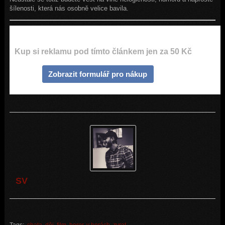
šílenosti, která nás osobně velice bavila.
Kup si reklamu pod tímto článkem jen za 50 Kč
Zobrazit formulář pro nákup
SV
Tags:
chata
,
děj
,
film
,
horor
,
v horách
,
zvrat