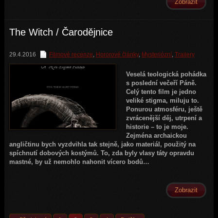
Zobrazit
The Witch / Čarodějnice
29.4.2016
Filmové recenze
,
Hororové články
,
Mysteriózní
,
Trailery
Veselá teologická pohádka
s poslední večeří Páně.
Celý tento film je jedno
veliké stigma, miluju to.
Ponurou atmosféru, ještě
zvrácenější děj, utrpení a
historie – to je moje.
Zejména archaickou
angličtinu bych vyzdvihla tak stejně, jako materiál, použitý na
spíchnutí dobových kostýmů. To, zda byly vlasy táty opravdu
mastné, by už nemohlo nahonit vícero bodů…
Zobrazit