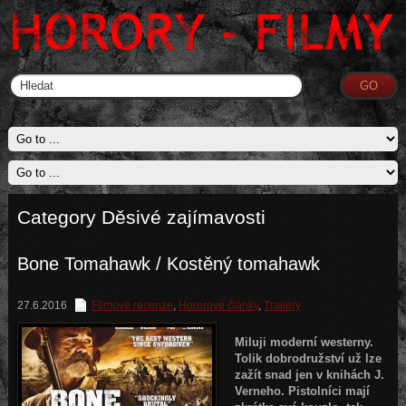
Category Děsivé zajímavosti
Bone Tomahawk / Kostěný tomahawk
27.6.2016
Filmové recenze
,
Hororové články
,
Trailery
Miluji moderní westerny.
Tolik dobrodružství už lze
zažít snad jen v knihách J.
Verneho. Pistolníci mají