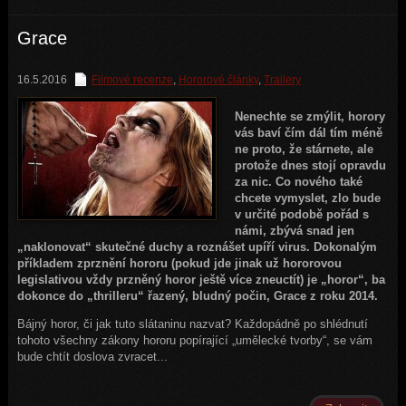
Grace
16.5.2016
Filmové recenze
,
Hororové články
,
Trailery
Nenechte se zmýlit, horory
vás baví čím dál tím méně
ne proto, že stárnete, ale
protože dnes stojí opravdu
za nic. Co nového také
chcete vymyslet, zlo bude
v určité podobě pořád s
námi, zbývá snad jen
„naklonovat“ skutečné duchy a roznášet upíří virus. Dokonalým
příkladem zprznění hororu (pokud jde jinak už hororovou
legislativou vždy przněný horor ještě více zneuctít) je „horor“, ba
dokonce do „thrilleru“ řazený, bludný počin, Grace z roku 2014.
Bájný horor, či jak tuto slátaninu nazvat? Každopádně po shlédnutí
tohoto všechny zákony hororu popírající „umělecké tvorby“, se vám
bude chtít doslova zvracet...