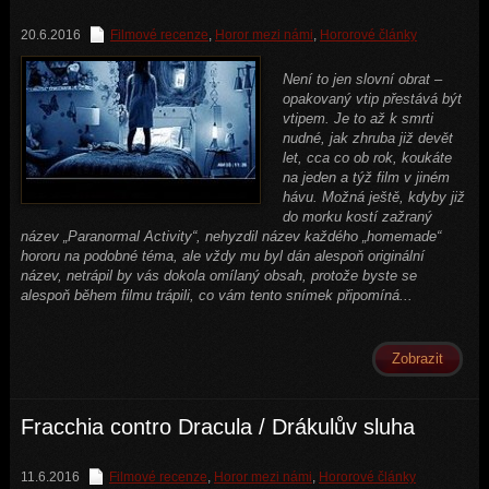
20.6.2016
Filmové recenze
,
Horor mezi námi
,
Hororové články
Není to jen slovní obrat –
opakovaný vtip přestává být
vtipem. Je to až k smrti
nudné, jak zhruba již devět
let, cca co ob rok, koukáte
na jeden a týž film v jiném
hávu. Možná ještě, kdyby již
do morku kostí zažraný
název „Paranormal Activity“, nehyzdil název každého „homemade“
hororu na podobné téma, ale vždy mu byl dán alespoň originální
název, netrápil by vás dokola omílaný obsah, protože byste se
alespoň během filmu trápili, co vám tento snímek připomíná...
Zobrazit
Fracchia contro Dracula / Drákulův sluha
11.6.2016
Filmové recenze
,
Horor mezi námi
,
Hororové články