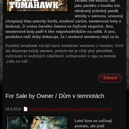
zkrátka své kouzlo, tak
jako párátko v koutku úst,
obrácený prázdný panák
whisky v saloonu, unavený
chraplavý hlas autority šerifa, moderní zarůst, westernové boty a
klobouk, či vrstva černého šatstva ve čtyřiceti stupních. Ano,
westernové boty patří k těm nejpohodlnějším na světě. A ano,
produkce naší doby dokazuje, že i moderní westerny stojí za to.
Kostěný tomahawk má být navíc kombinací westernu s hororem, čímž
ale disponuje každý western, protože ten je vždy plný přestřelek,
vyřizování si mužských záležitostí, ochlazování si ega za metody
„zubu za zub“...
Zobrazit
For Sale by Owner / Dům v temnotách
26.6.2016
Hororové články
,
Psychologické
,
Realistické
,
Trailery
Letní kina se začínají
pomalu, ale jistě