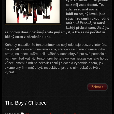
vylézt z baráku. Pro jiného
se z něj zase dostat. To,
zda lze rovnat sociální
fobii na stejný level, jako
strach ze smrti rukou jedné
bláznivé ženské, si musí
každý přebrat sám. Jisté je,
že horory dnes dostávají zcela jiný smysl, a lze za ně počítat už i
běžný stres z náročného dne.
Koho by napadlo, že tento snímek se celý odehraje pouze v interiéru.
Na počátku životem unavená žena, starající se o svého umírajícího
bratra, nakonec ukáže, kolik vášně v sobě skrývá pro své potenciální
partnery. Teď vážně, tento horor berte s velkou nadsázkou jako horor,
vůbec lomení filmů na několik žánrů již docela vypovídá o tom, jak
zkomolený film může být, respektive, jak si s ním dokážou tvůrci
vyhrát...
Zobrazit
The Boy / Chlapec