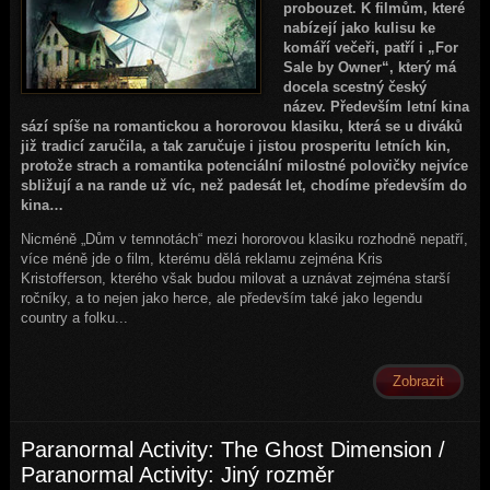
probouzet. K filmům, které
nabízejí jako kulisu ke
komáří večeři, patří i „For
Sale by Owner“, který má
docela scestný český
název. Především letní kina
sází spíše na romantickou a hororovou klasiku, která se u diváků
již tradicí zaručila, a tak zaručuje i jistou prosperitu letních kin,
protože strach a romantika potenciální milostné polovičky nejvíce
sbližují a na rande už víc, než padesát let, chodíme především do
kina…
Nicméně „Dům v temnotách“ mezi hororovou klasiku rozhodně nepatří,
více méně jde o film, kterému dělá reklamu zejména Kris
Kristofferson, kterého však budou milovat a uznávat zejména starší
ročníky, a to nejen jako herce, ale především také jako legendu
country a folku...
Zobrazit
Paranormal Activity: The Ghost Dimension /
Paranormal Activity: Jiný rozměr