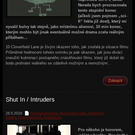
Nerada bych prozrazovala
tento stupidní konec
(ačkoli jsem pojmem „sci-
fi“ řekla již dost), který mi
vyvalil bulvy tak stejně, jako místnímu alienovi, 10 min konec,
kterým mohlo být jinak eventuálně možné drama zcela reálným
příběhem…
10 Cloverfield Lane je živým úkazem toho, jak zoufalá je situace filmu.
Průměrné hodnocení tohoto snímku je pak úkazem, jak jsou diváci
zneužití kulminací postupného znásilňování filmu, který již došel do
bodu prolínání reálného se zdánlivě možným a nemožným...
Zobrazit
Shut In / Intruders
26.5.2016
Filmové recenze
,
Horor mezi námi
,
Hororové
články
,
Psychologické
,
Realistické
Pro někoho je hororem,