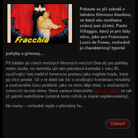
Pobavte se při sobotě s
italskou filmovou klasikou,
ve které vás nezklame
známý pan účetní, Paolo
Villaggio, který je pro Italy
něco, jako pro Francouze
Louis de Funes, rozhodně
je charakterizují typické
pohyby a grimasy…
Při bádání po všech možných filmových verzích Draculy pro potřeby
mého studia, mi nemohla ujít tato pohodová komedie z roku 85,
využívající tuto tradiční hororovou postavu jako majitele hradu, který
jej chce prodat. Už v té době tak šlo o osvěžující kombinaci minulého
a současného času podobně, jako se tomu děje dnes, v současných
snímcích na toto téma. Nové variace klasického
Draculy (1992)
se tak
již patrně nedočkáme (ostatně tento ročník je stejně nepřekonatelný).
Na rovinu – rozhodně nejde o převratný hu...
Zobrazit