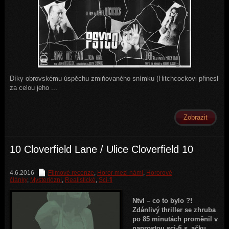
Díky obrovskému úspěchu zmiňovaného snímku (Hitchcockovi přinesl
za celou jeho ...
Zobrazit
10 Cloverfield Lane / Ulice Cloverfield 10
4.6.2016
Filmové recenze
,
Horor mezi námi
,
Hororové
články
,
Mysteriózní
,
Realistické
,
Sci-fi
Ntvl – co to bylo ?!
Zdánlivý thriller se zhruba
po 85 minutách proměnil v
naprostou sci-fi s_ačku.