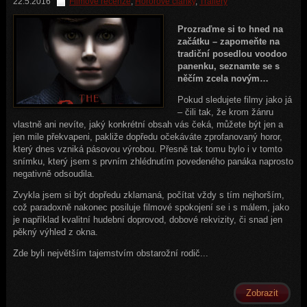
22.5.2016
Filmové recenze
,
Hororové články
,
Trailery
Prozraďme si to hned na
začátku – zapomeňte na
tradiční posedlou voodoo
panenku, seznamte se s
něčím zcela novým…
Pokud sledujete filmy jako já
– čili tak, že krom žánru
vlastně ani nevíte, jaký konkrétní obsah vás čeká, můžete být jen a
jen mile překvapeni, pakliže dopředu očekáváte zprofanovaný horor,
který dnes vzniká pásovou výrobou. Přesně tak tomu bylo i v tomto
snímku, který jsem s prvním zhlédnutím povedeného panáka naprosto
negativně odsoudila.
Zvykla jsem si být dopředu zklamaná, počítat vždy s tím nejhorším,
což paradoxně nakonec posiluje filmové spokojení se i s málem, jako
je například kvalitní hudební doprovod, dobové rekvizity, či snad jen
pěkný výhled z okna.
Zde byli největším tajemstvím obstarožní rodič...
Zobrazit