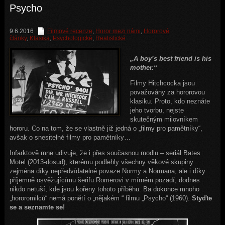
Psycho
9.6.2016
Filmové recenze
,
Horor mezi námi
,
Hororové
články
,
Klasika
,
Psychologické
,
Realistické
„A boy’s best friend is his
mother.“
Filmy Hitchcocka jsou
považovány za hororovou
klasiku. Proto, kdo neznáte
jeho tvorbu, nejste
skutečným milovníkem
hororu. Co na tom, že se vlastně již jedná o „filmy pro pamětníky“,
avšak o snesitelné filmy pro pamětníky…
Infarktově mne udivuje, že i přes současnou modlu – seriál Bates
Motel (2013-dosud), kterému podlehly všechny věkové skupiny
zejména díky nepředvídatelné povaze Normy a Normana, ale i díky
příjemně osvěžujícímu šerifu Romerovi v mírném pozadí, dodnes
nikdo netuší, kde jsou kořeny tohoto příběhu. Ba dokonce mnoho
„hororomilců“ nemá ponětí o „nějakém “ filmu „Psycho“ (1960).
Styďte
se a seznamte se!