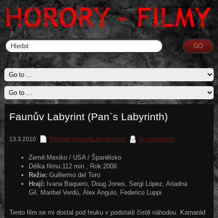
Faunův Labyrint (Pan`s Labyrinth)
13.3.2010
Filmové recenze
,
Mysteriózní
No comments
Země:Mexiko / USA / Španělsko
Délka filmu:112 min., Rok:2006
Režie:
Guillermo del Toro
Hrají:
Ivana Baquero, Doug Jones, Sergi López, Ariadna
Gil, Maribel Verdú, Álex Angulo, Federico Luppi
Tento film se mi dostal pod hruku v podstatě čistě náhodou. Kamarád