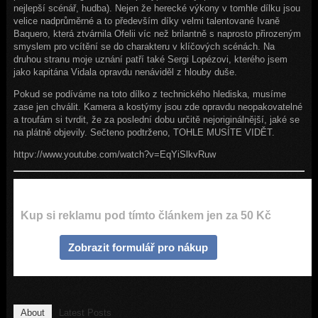
nejlepší scénář, hudba). Nejen že herecké výkony v tomhle dílku jsou
velice nadprůměrné a to především díky velmi talentované Ivaně
Baquero, která ztvárnila Ofelii víc než brilantně s naprosto přirozeným
smyslem pro vcítění se do charakteru v klíčových scénách. Na
druhou stranu moje uznání patří také Sergi Lopézovi, kterého jsem
jako kapitána Vidala opravdu nenáviděl z hlouby duše.
Pokud se podíváme na toto dílko z technického hlediska, musíme
zase jen chválit. Kamera a kostýmy jsou zde opravdu neopakovatelné
a troufám si tvrdit, že za poslední dobu určitě nejoriginálnější, jaké se
na plátně objevily. Sečteno podtrženo, TOHLE MUSÍTE VIDĚT.
httpv://www.youtube.com/watch?v=EqYiSlkvRuw
Kup si reklamu pod tímto článkem jen za 50 Kč
Zobrazit formulář pro nákup
About
Latest Posts