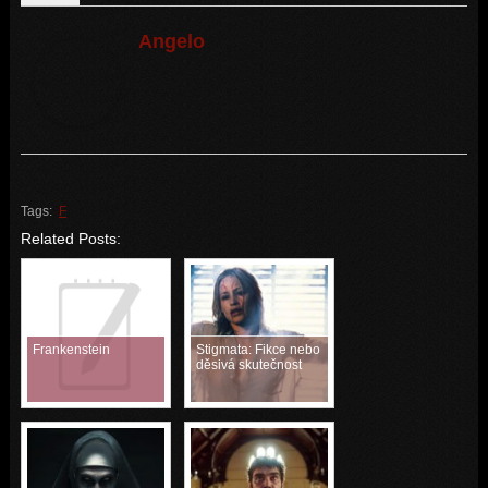
Angelo
Tags:
F
Related Posts:
Frankenstein
Stigmata: Fikce nebo
děsivá skutečnost