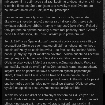
mě upozornil na zajímavou stylizaci kostýmů a vůbec všeho, s čím se
v tomhle filmu setkáte a tak jsem to s nevelkým očekáváním pro
zajímavost shlédl celé. Jak jsem byl překvapen.
Faunův labyrint není typickým hororem a možná by se do této
škatulky ani nevešel, protože nemá za cíl diváka děsit, jako spíš
vykládat pohádkový příběh, který je místy ostrý jako břitva. Pokud si
tedy potrpíte na spletité zápletky a máte rádi pohádky bratří Grimmů,
nebo Ch. Andersona, Del Torův Labyrint je to pravé pro vás.
Je rok 1944 a ve Španělsku zuří poslední zbytky občanské války a
dvanáctiletá Ofélie se svojí matkou přijíždí na nehostinný venkov ,
docela odříznutý od okolního světa, kde frankistický kapitán Vidala
potlačuje zbytky republikánského povstání. Vidala působí od začátku
jako přísný a krutý despota, který drží celý tábor pevně v rukách.
Ofelie je však velice křehká a z nového otčína má strach. Proto se
samotářsky toulá po okolí a při svých toulkách narazí na starodávný
labyrint, kde se poprvé setkává s podivnou bytostí připomínající
strom, která si říká Faun. Zde se také od Fauna dovídá, že je
ztracenou princeznou upadajícího pohádkového království a že jedině
ona ho může zachránit před nevyhnutelnou zkázou. Ofelie se proto
vydává na spletitou cestu za záchranou pohádkové říše.
Tenhle kousek mě držel se zatajeným dechem na židli celých 112
minut. Rozhodně si těch šest oskarových nominací zaslouží (vejvětší
přínos kinematografii, make-up, výprava, nejlepší zahraniční film,